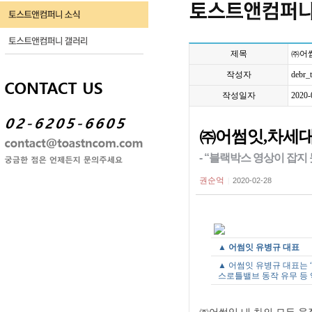
제목
㈜어썸
작성자
debr_
작성일자
2020-
㈜어썸잇,차세대 
- “블랙박스 영상이 잡지
권순억
|
2020-02-28
▲
어썸잇 유병규 대표
▲ 어썸잇 유병규 대표는 
스로틀밸브 동작 유무 등 